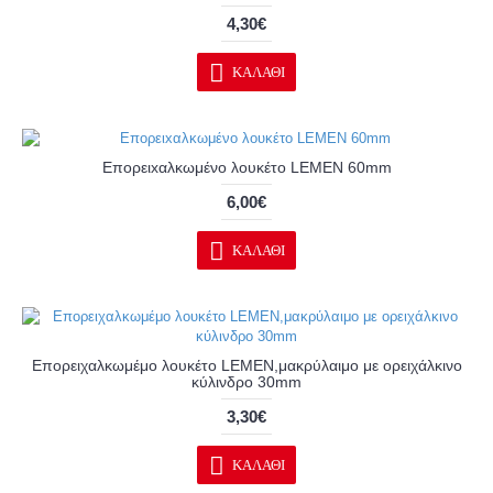
4,30€
ΚΑΛΆΘΙ
Επορειxαλκωμένo λουκέτo LEMEN 60mm
6,00€
ΚΑΛΆΘΙ
Επορειχαλκωμέμο λουκέτο LEMEN,μακρύλαιμο με ορειχάλκινο
κύλινδρο 30mm
3,30€
ΚΑΛΆΘΙ