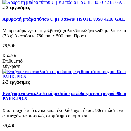
2-3 εργάσιμες
Αρθρωτή μπάρα τύπου U με 3 πόδια HSU3L-8050-4218-GAL
Μπάρα πάρκινγκ από γαλβανιζέ χαλυβδοσωλήνα Φ42 με λουκέτο
(7 kg) Διαστάσεις 760 mm x 500 mm. Προστ..
78,50€
Καλάθι
Επιθυμητό
Σύγκριση
2-3 εργάσιμες
Ενισχυμένο ανακλαστικό μεσαίου μεγέθους στοπ τροχού 90cm
PARK-PB-5
Στοπ τροχού από ανακυκλωμένο λάστιχο μήκους 90cm, ώστε να
επιτυγχάνεται ασφαλές σταμάτημα ακόμα και ..
39,40€