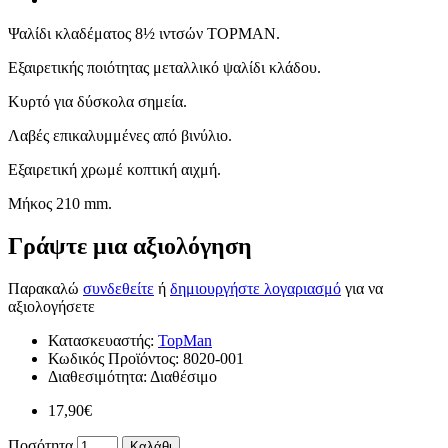
Ψαλίδι κλαδέματος 8½ ιντσών TOPMAN.
Εξαιρετικής ποιότητας μεταλλικό ψαλίδι κλάδου.
Κυρτό για δύσκολα σημεία.
Λαβές επικαλυμμένες από βινύλιο.
Εξαιρετική χρωμέ κοπτική αιχμή.
Μήκος 210 mm.
Γράψτε μια αξιολόγηση
Παρακαλώ
συνδεθείτε
ή
δημιουργήστε λογαριασμό
για να
αξιολογήσετε
Κατασκευαστής:
TopMan
Κωδικός Προϊόντος:
8020-001
Διαθεσιμότητα:
Διαθέσιμο
17,90€
Ποσότητα
Καλάθι