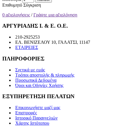
Επιθυμητό
Σύγκριση
0 αξιολογήσεις
/
Γράψτε μια αξιολόγηση
ΑΡΓΥΡΙΑΔΗΣ Ι. & Ε. Ο.Ε.
210-2925253
ΕΛ. ΒΕΝΙΖΕΛΟΥ 10, ΓΑΛΑΤΣΙ, 11147
ΕΤΑΙΡΕΙΕΣ
ΠΛΗΡΟΦΟΡΙΕΣ
Σχετικά με εμάς
Τρόποι αποστολής & πληρωμής
Προσωπικά Δεδομένα
Όροι και Οδηγίες Χρήσης
ΕΞΥΠΗΡΕΤΗΣΗ ΠΕΛΑΤΩΝ
Επικοινωνήστε μαζί μας
Επιστροφές
Ιστορικό Παραγγελιών
Χάρτης Ιστότοπου